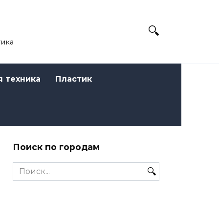
тика
я техника
Пластик
Поиск по городам
Search
for: