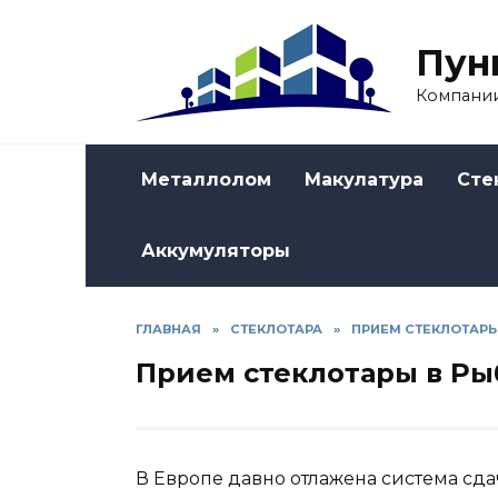
Skip
to
Пун
content
Компании
Металлолом
Макулатура
Сте
Аккумуляторы
ГЛАВНАЯ
»
СТЕКЛОТАРА
»
ПРИЕМ СТЕКЛОТАРЫ
Прием стеклотары в Ры
В Европе давно отлажена система сда