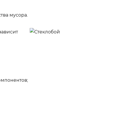
тва мусора.
зависит
омпонентов;