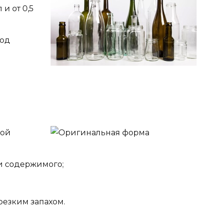
 и от 0,5
под
кой
и содержимого;
резким запахом.