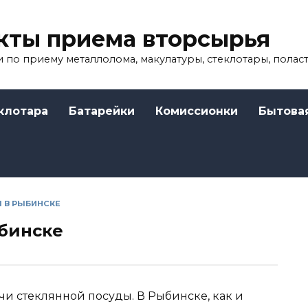
кты приема вторсырья
 по приему металлолома, макулатуры, стеклотары, полас
клотара
Батарейки
Комиссионки
Бытова
 В РЫБИНСКЕ
бинске
чи стеклянной посуды. В Рыбинске, как и