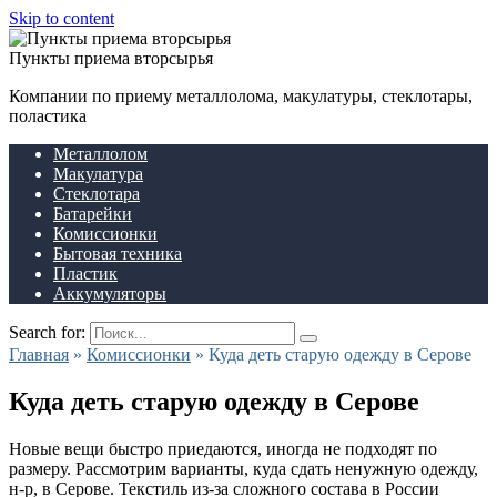
Skip to content
Пункты приема вторсырья
Компании по приему металлолома, макулатуры, стеклотары,
поластика
Металлолом
Макулатура
Стеклотара
Батарейки
Комиссионки
Бытовая техника
Пластик
Аккумуляторы
Search for:
Главная
»
Комиссионки
»
Куда деть старую одежду в Серове
Куда деть старую одежду в Серове
Новые вещи быстро приедаются, иногда не подходят по
размеру. Рассмотрим варианты, куда сдать ненужную одежду,
н-р, в Серове. Текстиль из-за сложного состава в России