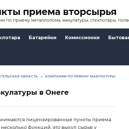
кты приема вторсырья
и по приему металлолома, макулатуры, стеклотары, пола
клотара
Батарейки
Комиссионки
Бытова
НГЕЛЬСКАЯ ОБЛАСТЬ
»
КОМПАНИИ ПО ПРИЕМУ МАКУЛАТУРЫ
кулатуры в Онеге
занимаются лицензированные пункты приема
несколько функций, это выкуп сырья у