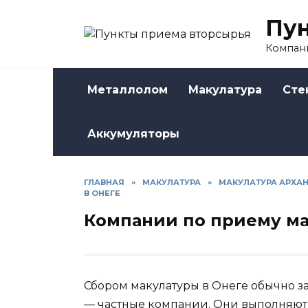
Skip
Пун
to
content
Компани
Металлолом
Макулатура
Сте
Аккумуляторы
ГЛАВНАЯ
»
МАКУЛАТУРА
»
МАКУЛАТУРА АРХА
В ОНЕГЕ
Компании по приему ма
Сбором макулатуры в Онеге обычно 
— частные компании. Они выполняют 