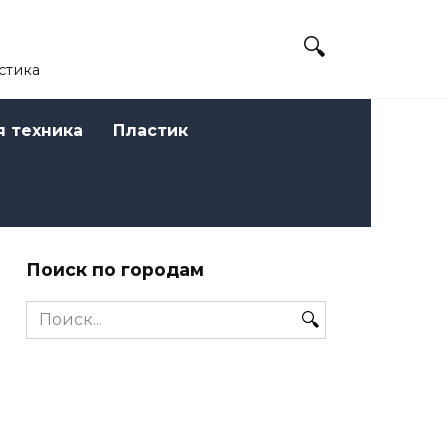
стика
я техника
Пластик
Поиск по городам
Search
for: