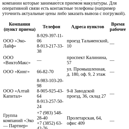
компании которые занимаются приемом макулатуры. Для
оперативной связи есть контактные телефоны (например
уточнить актуальные цены либо заказать вывоза с погрузкой).
Компания
Время
Телефон
Адреса пунктов
(пункт приема)
рабочее
8-929-397-11-
ООО «Эко-
06
проезд Тальменский,
—
Лайф»
8-913-217-33-
10
38
ООО
проспект Калинина,
—
—
«ВиктоМакс»
57
ул. Промышленная,
ООО «Кинг»
66-82-70
—
д. 180, оф. 9, 2 этаж
8-983-103-20-
98
ООО «Алтай
8-905-925-43-
9-й Заводской
—
Капитал»
64
проезд, 36, склад 27
8-913-257-50-
24
+7 (983) 548-
Группа
28-40
Пролетарская, 64,
компаний «Эко
—
+7 (3852) 63-
офис 409
— Партнер»
42-76