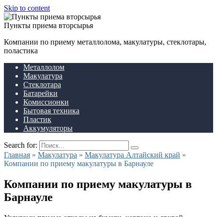
Skip to content
Пункты приема вторсырья
Компании по приему металлолома, макулатуры, стеклотары,
поластика
Металлолом
Макулатура
Стеклотара
Батарейки
Комиссионки
Бытовая техника
Пластик
Аккумуляторы
Search for:
Главная
»
Макулатура
»
Макулатура Алтайский край
»
Компании по приему макулатуры в Барнауле
Компании по приему макулатуры в
Барнауле