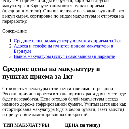
Услугами приема отходы из бумаги, картона и другой
макулатуры в Барнауле занимаются пункты приема
(предприниматели). Они выполняют несколько функций, это
выкуп сырья, сортировка по видам макулатуры и отгрузка на
переработку.
Содержание
Средние цены на макулатуру в пунктах приема за 1кг
Адреса и телефоны пунктов приема макулатуры в
Барнауле
Вывоз макулатуры (услуги самовывоза) в Барнауле
Средние цены на макулатуру в
пунктах приема за 1кг
Стоимость макулатуры отличается зависимо от региона
России, причина кроется в транспортных расходах в места где
будет переработка. Цена отходов белой макулатуры всегда
немного дороже гофрированной бумаги. Учитывается еще как
отсортирована макулатура (сдача белой бумаги, газет вмести)
и присутствие ламинированных покрытий.
ТИП МАКУЛАТУРЫ
ЦЕНА (за тонну)